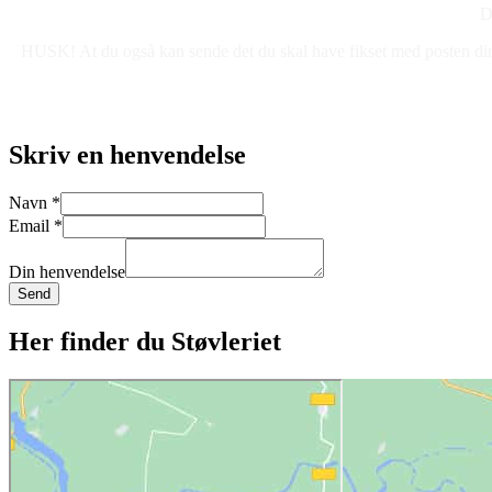
D
HUSK! At du også kan sende det du skal have fikset med posten direkt
Skriv en henvendelse
Navn
*
Email
*
Din henvendelse
Send
Her finder du Støvleriet