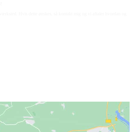
l!
 værksted. Hvis dette ønskes, så kontakt mig og vi aftaler hvordan og