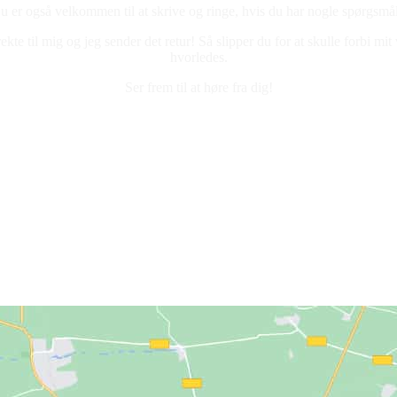
u er også velkommen til at skrive og ringe, hvis du har nogle spørgsmå
e til mig og jeg sender det retur! Så slipper du for at skulle forbi mit
hvorledes.
Ser frem til at høre fra dig!